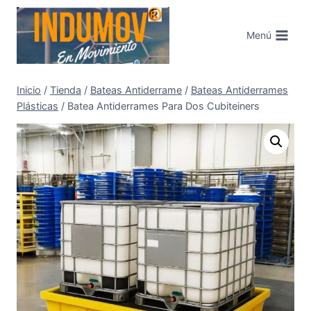
Saltar
al
Menú
contenido
Inicio
/
Tienda
/
Bateas Antiderrame
/
Bateas Antiderrames
Plásticas
/
Batea Antiderrames Para Dos Cubiteiners