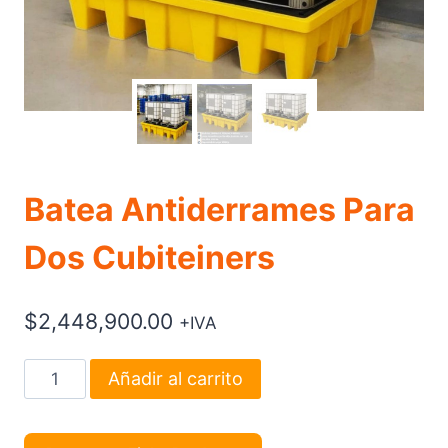
Batea Antiderrames Para
Dos Cubiteiners
$
2,448,900.00
+IVA
Batea
Añadir al carrito
Antiderrames
Para