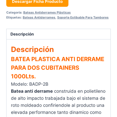
Dos
Descargar Ficha Producto
Cubiteiners
Categoría:
Bateas Antiderrames Plásticas
cantidad
Etiquetas:
Bateas Antiderrames
,
Soporte Estibable Para Tambores
Descripción
Descripción
BATEA PLASTICA ANTI DERRAME
PARA DOS CUBITAINERS
1000Lts.
Modelo: BADP-2B
Batea anti derrame
construida en polietileno
de alto impacto trabajada bajo el sistema de
roto moldeado confiriendole al producto una
elevada performance tanto dinamico como