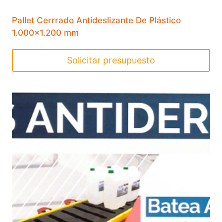
Pallet Cerrrado Antideslizante De Plástico
1.000×1.200 mm
Solicitar presupuesto
Este
producto
tiene
múltiples
variantes.
Las
opciones
se
pueden
elegir
en