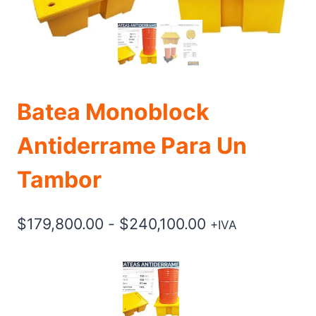
Batea Monoblock
Antiderrame Para Un
Tambor
Rango
$
179,800.00
-
$
240,100.00
+IVA
de
precios:
desde