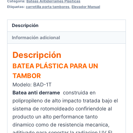
Antiderrame
Categoría:
Bateas Antiderrames Plásticas
Etiquetas:
carretilla porta tambores
,
Elevador Manual
Para
Un
Tambor
Descripción
cantidad
Información adicional
Descripción
BATEA PLÁSTICA PARA UN
TAMBOR
Modelo: BAD-1T
Batea anti derrame
construida en
polipropileno de alto impacto tratada bajo el
sistema de rotomoldeado confiriendole al
producto un alto performance tanto
dinamico como de resistencia mecanica,
aditivado para soportar la radiacion UV El