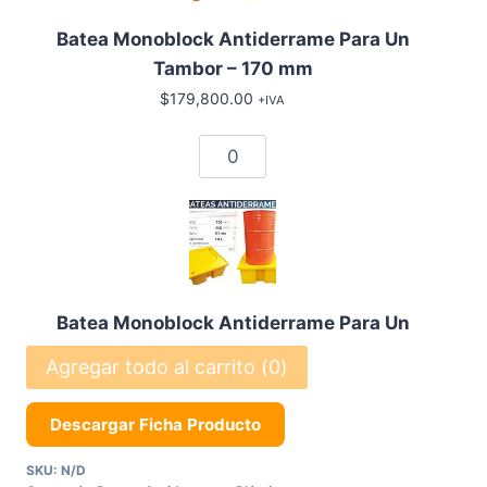
$179,800.00
hasta
Batea Monoblock Antiderrame Para Un
Tambor – 170 mm
$240,100.00
$
179,800.00
+IVA
Batea
Monoblock
Antiderrame
Para
Un
Tambor
Batea Monoblock Antiderrame Para Un
cantidad
Tambor – 380 mm
Agregar todo al carrito (
0
)
$
240,100.00
+IVA
Descargar Ficha Producto
Batea
Monoblock
SKU:
N/D