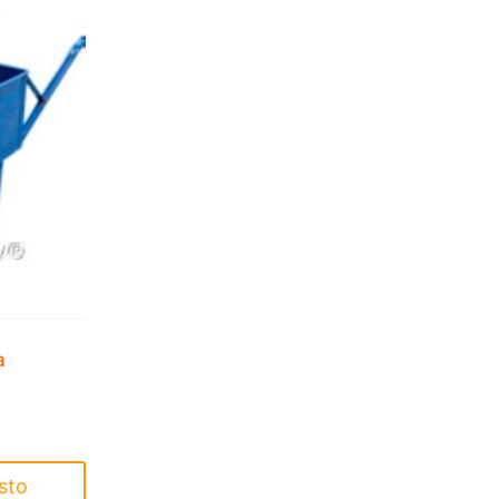
a
sto