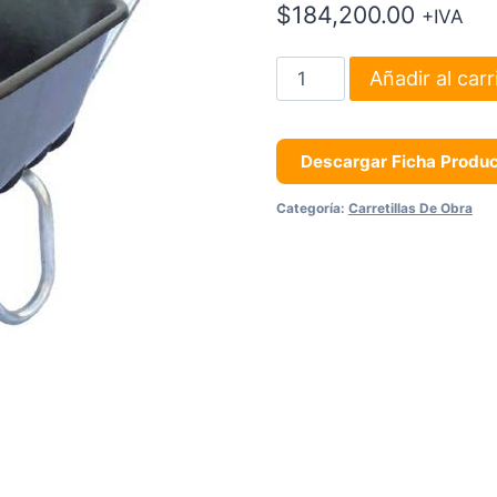
$
184,200.00
+IVA
Carretilla
Añadir al carr
de
obra
Con
Descargar Ficha Produ
Batea
Categoría:
Carretillas De Obra
Plástica
Color
Negro
cantidad