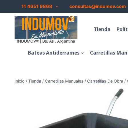
Saltar
11 4651 9868 -
consultas@indumov.com
al
contenido
Tienda
Polí
INDUMOV® | Bs. As . Argentina
Bateas Antiderrames
Carretillas Man
Inicio
/
Tienda
/
Carretillas Manuales
/
Carretillas De Obra
/