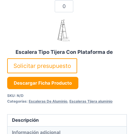
Escalera
Tipo
Tijera
Con
Plataforma
de
Escalera Tipo Tijera Con Plataforma de
Aluminio
Aluminio – 14
cantidad
Solicitar presupuesto
Escalera
Descargar Ficha Producto
Tipo
SKU:
N/D
Tijera
Categorías:
Escaleras De Aluminio
,
Escaleras Tijera aluminio
Con
Plataforma
Descripción
de
Escalera Tipo Tijera Con Plataforma de
Aluminio
Información adicional