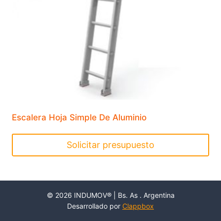
Escalera
Tipo
Tijera
Con
Plataforma
de
Aluminio
cantidad
Escalera Hoja Simple De Aluminio
Solicitar presupuesto
Este
producto
tiene
© 2026 INDUMOV® | Bs. As . Argentina
múltiples
Desarrollado por
Clappbox
variantes.