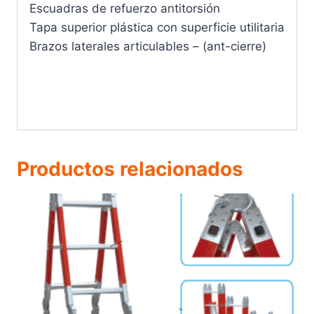
Plataforma
Escuadras de refuerzo antitorsión
de
Tapa superior plástica con superficie utilitaria
Escalera Tipo Tijera Con Plataforma de
Aluminio
Brazos laterales articulables – (ant-cierre)
Aluminio – 20
cantidad
Escalera
Tipo
Tijera
Productos relacionados
Con
Plataforma
de
Escalera Tipo Tijera Con Plataforma de
Aluminio
Aluminio – 22
cantidad
Escalera