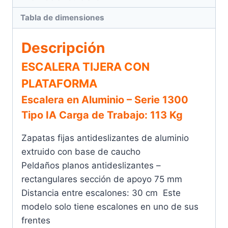
Aluminio – 16
cantidad
Tabla de dimensiones
Descripción
Escalera
Tipo
ESCALERA TIJERA CON
Tijera
PLATAFORMA
Con
Escalera en Aluminio
– Serie 1300
Plataforma
de
Tipo IA Carga de Trabajo: 113 Kg
Escalera Tipo Tijera Con Plataforma de
Aluminio
Zapatas fijas antideslizantes de aluminio
Aluminio – 18
cantidad
extruido con base de caucho
Peldaños planos antideslizantes –
Escalera
rectangulares sección de apoyo 75 mm
Tipo
Distancia entre escalones: 30 cm Este
Tijera
modelo solo tiene escalones en uno de sus
Con
frentes