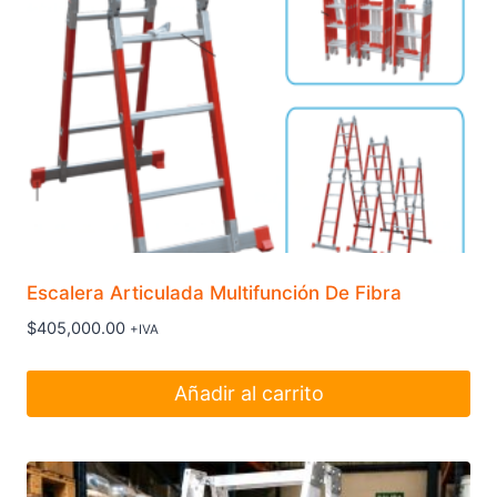
Tipo
Tijera
Con
Plataforma
de
Escalera Tipo Tijera Con Plataforma de
Aluminio
Aluminio – 24
cantidad
Escalera
Tipo
Escalera Articulada Multifunción De Fibra
Tijera
$
405,000.00
+IVA
Con
Plataforma
Añadir al carrito
de
Escalera Tipo Tijera Con Plataforma de
Aluminio
Aluminio – 26
cantidad