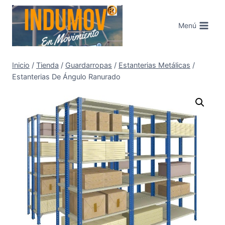
Saltar
al
Menú
contenido
Inicio
/
Tienda
/
Guardarropas
/
Estanterias Metálicas
/
Estanterias De Ángulo Ranurado