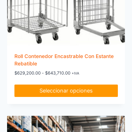
Roll Contenedor Encastrable Con Estante
Rebatible
Rango
$
629,200.00
-
$
643,710.00
+IVA
de
precios:
Seleccionar opciones
desde
$629,200.00
Este
hasta
producto
$643,710.00
tiene
múltiples