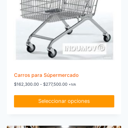
Carros para Súpermercado
Rango
$
162,300.00
-
$
277,500.00
+IVA
de
precios:
Seleccionar opciones
desde
$162,300.00
Este
hasta
producto
$277,500.00
tiene