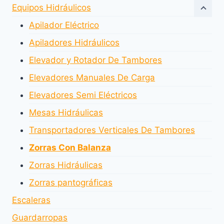
la
Equipos Hidráulicos
página
Apilador Eléctrico
de
producto
Apiladores Hidráulicos
Elevador y Rotador De Tambores
Elevadores Manuales De Carga
Elevadores Semi Eléctricos
Mesas Hidráulicas
Transportadores Verticales De Tambores
Zorras Con Balanza
Zorras Hidráulicas
Zorras pantográficas
Escaleras
Guardarropas