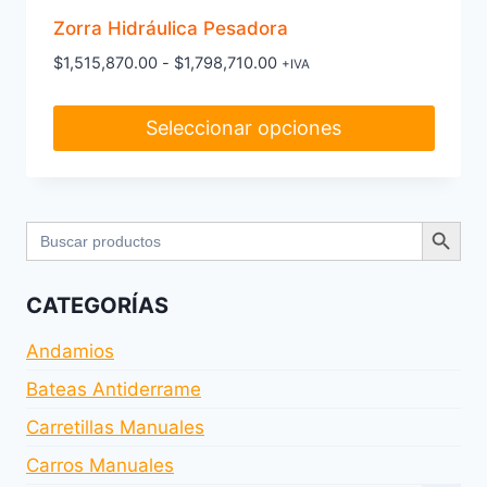
Zorra Hidráulica Pesadora
Rango
$
1,515,870.00
-
$
1,798,710.00
+IVA
de
precios:
Seleccionar opciones
desde
$1,515,870.00
Este
hasta
producto
$1,798,710.00
Botón de bús
tiene
Buscar:
múltiples
variantes.
CATEGORÍAS
Las
opciones
Andamios
se
Bateas Antiderrame
pueden
Carretillas Manuales
elegir
en
Carros Manuales