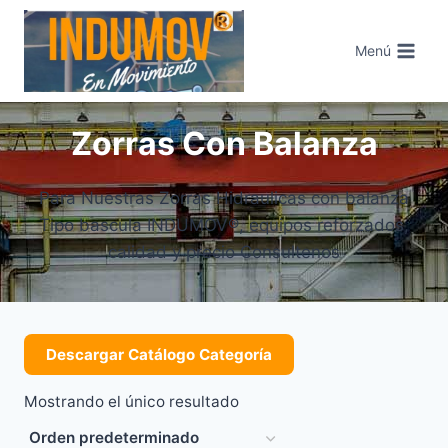
Saltar
al
Menú
contenido
Zorras Con Balanza
Para Nuestras Zorras Hidraulicas con balanza
Tipo bascula INDUMOV®, equipos reforzados,
calidad y precio Consultenos
Descargar Catálogo Categoría
Mostrando el único resultado