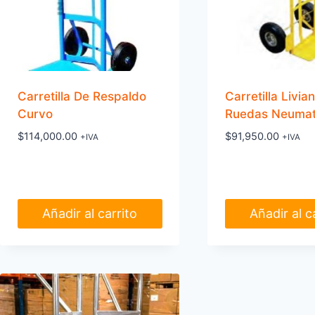
pueden
elegir
en
la
página
Carretilla De Respaldo
Carretilla Livia
de
Curvo
Ruedas Neumat
producto
$
114,000.00
$
91,950.00
+IVA
+IVA
Añadir al carrito
Añadir al c