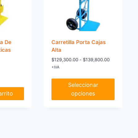
na De
Carretilla Porta Cajas
icas
Alta
Rango
$
129,300.00
-
$
139,800.00
de
+IVA
precios:
desde
Seleccionar
$129,300.00
arrito
opciones
hasta
$139,800.00
Este
producto
tiene
múltiples
variantes.