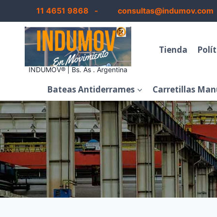
Saltar
11 4651 9868 -
consultas@indumov.com
al
contenido
Tienda
Polí
INDUMOV® | Bs. As . Argentina
Bateas Antiderrames
Carretillas Man