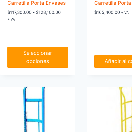
Carretilla Porta Envases
Carretilla Port
Rango
$
117,300.00
-
$
128,100.00
$
165,400.00
+IVA
de
+IVA
precios:
desde
$117,300.00
hasta
Seleccionar
$128,100.00
opciones
Añadir al c
Este
producto
tiene
múltiples
variantes.
Las
opciones
se