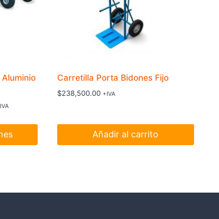
 Aluminio
Carretilla Porta Bidones Fijo
$
238,500.00
+IVA
ango
IVA
e
recios:
nes
Añadir al carrito
esde
344,200.00
asta
354,700.00