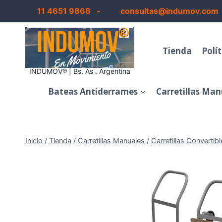
Saltar
11 4651 9868 -
consultas@indumov.com
al
contenido
Tienda
Polí
INDUMOV® | Bs. As . Argentina
Bateas Antiderrames
Carretillas Man
Inicio
/
Tienda
/
Carretillas Manuales
/
Carretillas Convertibl