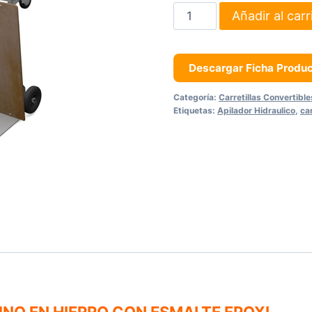
Carretilla
Añadir al carr
Convertible
De
Hierro
Descargar Ficha Produ
cantidad
Categoría:
Carretillas Convertible
Etiquetas:
Apilador Hidraulico
,
car