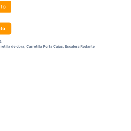
ito
cto
s
retilla de obra
,
Carretilla Porta Cajas
,
Escalera Rodante