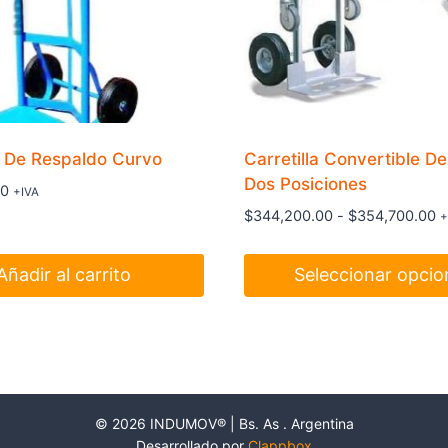
a De Respaldo Curvo
Carretilla Convertible De
Dos Posiciones
00
+IVA
R
$
344,200.00
-
$
354,700.00
+
d
p
Añadir al carrito
Seleccionar opcio
d
$
Este
h
producto
$
tiene
múltiples
variantes.
© 2026 INDUMOV® | Bs. As . Argentina
Las
Desarrollado por
Clappbox