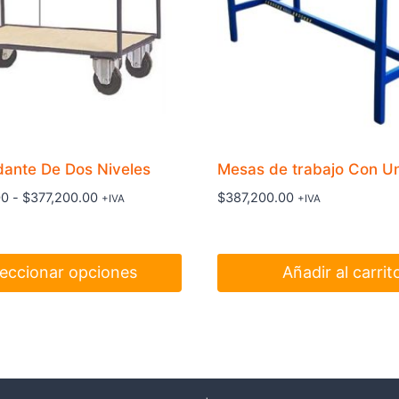
ante De Dos Niveles
Mesas de trabajo Con U
Rango
00
-
$
377,200.00
$
387,200.00
+IVA
+IVA
de
precios:
desde
leccionar opciones
Añadir al carrit
$334,100.00
hasta
$377,200.00
.