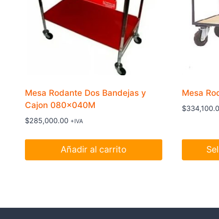
Mesa Rodante Dos Bandejas y
Mesa Rod
Cajon 080x040M
$
334,100.
$
285,000.00
+IVA
Añadir al carrito
Se
Este
producto
tiene
múltiples
variantes