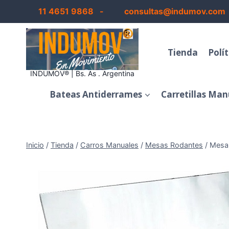
Saltar
11 4651 9868 -
consultas@indumov.com
al
contenido
Tienda
Polí
INDUMOV® | Bs. As . Argentina
Bateas Antiderrames
Carretillas Man
Inicio
/
Tienda
/
Carros Manuales
/
Mesas Rodantes
/
Mesa 