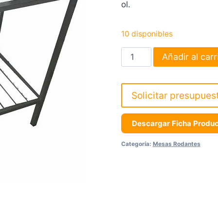
ol.
10 disponibles
Mesa
Añadir al carr
Gastronomica
Tapa
De
Solicitar presupues
Acero
Inoxidable
Descargar Ficha Produ
cantidad
Categoría:
Mesas Rodantes