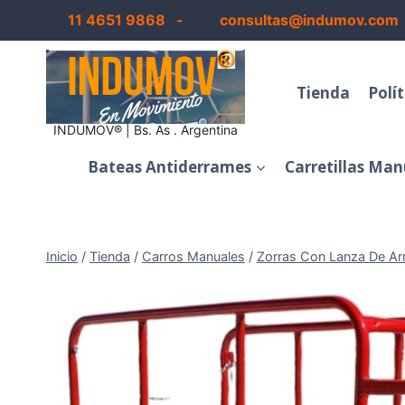
Saltar
11 4651 9868 -
consultas@indumov.com
al
contenido
Tienda
Polí
INDUMOV® | Bs. As . Argentina
Bateas Antiderrames
Carretillas Man
Inicio
/
Tienda
/
Carros Manuales
/
Zorras Con Lanza De Ar