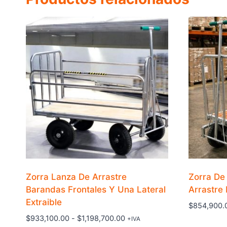
Zorra Lanza De Arrastre
Zorra De
Barandas Frontales Y Una Lateral
Arrastre
Extraible
$
854,900.
Rango
$
933,100.00
-
$
1,198,700.00
+IVA