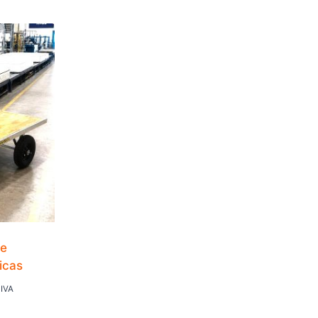
De
icas
ango
IVA
e