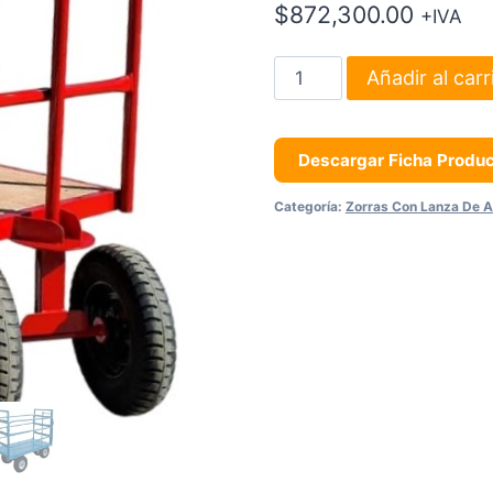
$
872,300.00
+IVA
Zorra
Añadir al carr
De
Ruedas
Neumáticas
Descargar Ficha Produ
400mm
Categoría:
Zorras Con Lanza De A
Con
Volantín
Direccional
cantidad