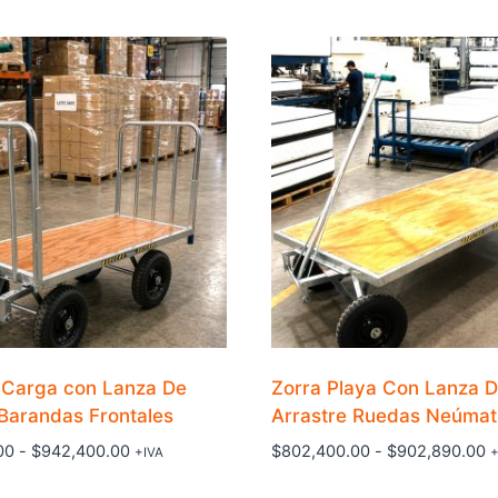
 Carga con Lanza De
Zorra Playa Con Lanza 
 Barandas Frontales
Arrastre Ruedas Neúmat
Rango
R
00
-
$
942,400.00
$
802,400.00
-
$
902,890.00
+IVA
+
de
d