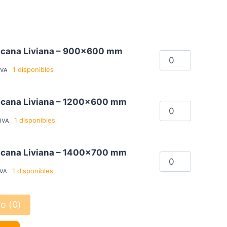
precios:
desde
$288,100.00
icana Liviana – 900x600 mm
Zorra
hasta
Americana
1 disponibles
IVA
$321,700.00
Liviana
cantidad
icana Liviana – 1200x600 mm
Zorra
Americana
1 disponibles
IVA
Liviana
cantidad
icana Liviana – 1400x700 mm
Zorra
Americana
1 disponibles
IVA
Liviana
cantidad
o (
0
)